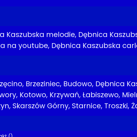
a Kaszubska melodie, Dębnica Kaszub
ka na youtube, Dębnica Kaszubska car
zęcino, Brzeziniec, Budowo, Dębnica K
ory, Kotowo, Krzywań, Łabiszewo, Mie
yn, Skarszów Górny, Starnice, Troszki, 
akt ()