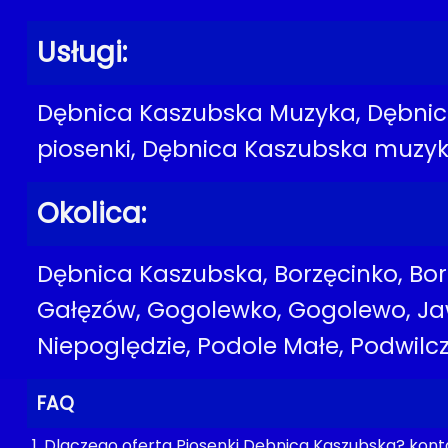
Usługi:
Dębnica Kaszubska Muzyka, Dębnic
piosenki, Dębnica Kaszubska muzy
Okolica:
Dębnica Kaszubska, Borzęcinko, Bor
Gałęzów, Gogolewko, Gogolewo, Jaw
Niepoględzie, Podole Małe, Podwilcz
FAQ
1. Dlaczego oferta Piosenki Dębnica Kaszubska? kont