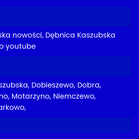
ska nowości, Dębnica Kaszubska
lo youtube
aszubska, Dobieszewo, Dobra,
lno, Motarzyno, Niemczewo,
Żarkowo,