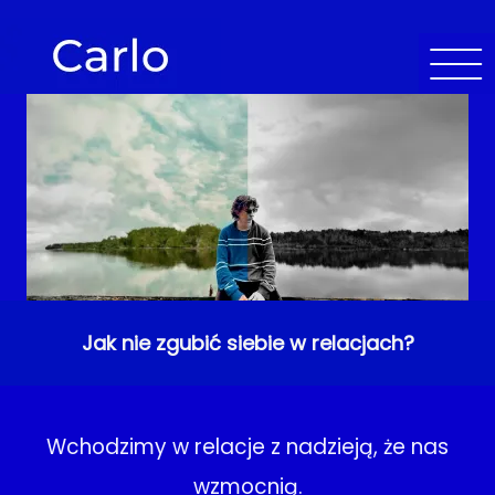
Jak nie zgubić siebie w relacjach?
Wchodzimy w relacje z nadzieją, że nas
wzmocnią.